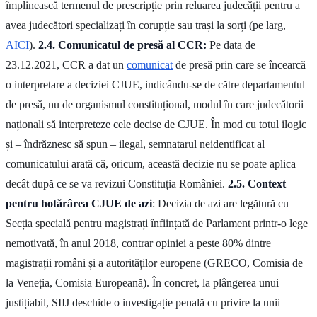
împlinească termenul de prescripție prin reluarea judecății pentru a
avea judecători specializați în corupție sau trași la sorți (pe larg,
AICI
).
2.4. Comunicatul de presă al CCR:
Pe data de
23.12.2021, CCR a dat un
comunicat
de presă prin care se încearcă
o interpretare a deciziei CJUE, indicându-se de către departamentul
de presă, nu de organismul constituțional, modul în care judecătorii
naționali să interpreteze cele decise de CJUE. În mod cu totul ilogic
și – îndrăznesc să spun – ilegal, semnatarul neidentificat al
comunicatului arată că, oricum, această decizie nu se poate aplica
decât după ce se va revizui Constituția României.
2.5. Context
pentru hotărârea CJUE de azi
: Decizia de azi are legătură cu
Secția specială pentru magistrați înființată de Parlament printr-o lege
nemotivată, în anul 2018, contrar opiniei a peste 80% dintre
magistrații români și a autorităților europene (GRECO, Comisia de
la Veneția, Comisia Europeană). În concret, la plângerea unui
justițiabil, SIIJ deschide o investigație penală cu privire la unii