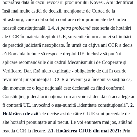
hotărârea dată în cazul revocării procurorului Kovesi. Am identificat
însă mai multe astfel de decizii, menționate de Curtea de la
Strasbourg, care a dat soluții contrare celor pronunțate de Curtea
noastră constituțională.
1.4.
A patra problemă
este seria de hotărâri
ale CCR în materia dreptului UE, survenite în urma unei schimbări
de practică judiciară neexplicate. În urmă cu câțiva ani CCR a decis
că România trebuie să respecte dreptul UE, inclusiv să pună în
aplicare recomandările din cadrul Mecanismului de Cooperare și
Verificare. Dar, fără nicio explicație - obligatorie de dat în caz de
reviriment jurisprudențial - CCR a revenit și a început să susțină că,
din moment ce o lege națională este declarată ca fiind conformă
Constituției, judecătorii naționali nu au voie să decidă că acea lege ar
fi contrară UE, invocând o așa-numită „identitate constituțională”.
2.
Hotărârea de azi
Cele decise azi de către CJUE sunt precedate de
alte hotărâri pronunțate anul trecut. Le voi enumera mai jos, arătând
reacția CCR la fiecare.
2.1. Hotărârea CJUE din mai 2021:
Prin