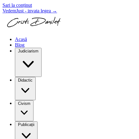
Sari la conținut
VedemJust - invata legea
→
Acasă
Blog
Judiciarism
Didactic
Civism
Publicații