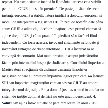
repetat. Nu este o situație inedită în România, iar ceea ce a stabilit
pentru noi CJUE nu este în premieră. De peste jumătate de secol
instanța europeană a stabilit natura juridică a dreptului european și
modul de interpretare a legislației UE. În zeci de hotărâri date până
acum CJUE a arătat că judecătorul național este primul chemat să
aplice dreptul UE și că nu poate fi împiedicat să o facă, el fiind
independent. Cu toate acestea, invocând argumente nefondate și
inventând sintagme de drept autohtone, CCR a încercat să ne
convingă de contrariu. Mai mult, presiunile asupra judecătorilor
făcute prin intermediul Inspecției Judiciare și Consiliului Superior al
Magistraturii și acțiunile disciplinare demarate împotriva
magistraților care au protestat împotriva legilor prin care s-a înființat
SIIJ sau împotriva magistraților care au sesizat CJUE au timorat
întreg sistemul de justiție. Frica domină justiția, o simți în aer. Iar un
sistem de justiție dominat de frică nu este unul independent.
4.
Soluții
Am ajuns într-o situație ce pare fără ieșire. În anul 2019,