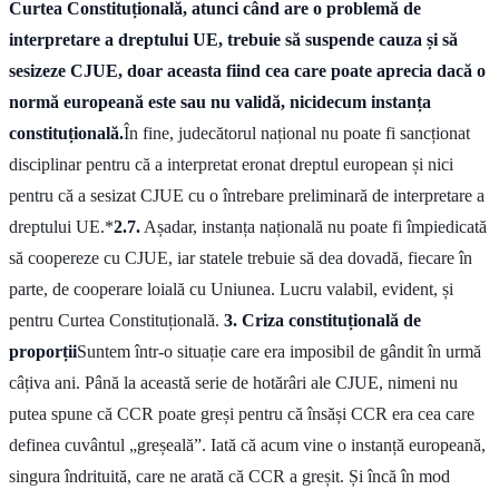
Curtea Constituțională, atunci când are o problemă de
interpretare a dreptului UE, trebuie să suspende cauza și să
sesizeze CJUE, doar aceasta fiind cea care poate aprecia dacă o
normă europeană este sau nu validă, nicidecum instanța
constituțională.
În fine, judecătorul național nu poate fi sancționat
disciplinar pentru că a interpretat eronat dreptul european și nici
pentru că a sesizat CJUE cu o întrebare preliminară de interpretare a
dreptului UE.*
2.7.
Așadar, instanța națională nu poate fi împiedicată
să coopereze cu CJUE, iar statele trebuie să dea dovadă, fiecare în
parte, de cooperare loială cu Uniunea. Lucru valabil, evident, și
pentru Curtea Constituțională.
3. Criza constituțională de
proporții
Suntem într-o situație care era imposibil de gândit în urmă
câțiva ani. Până la această serie de hotărâri ale CJUE, nimeni nu
putea spune că CCR poate greși pentru că însăși CCR era cea care
definea cuvântul „greșeală”. Iată că acum vine o instanță europeană,
singura îndrituită, care ne arată că CCR a greșit. Și încă în mod