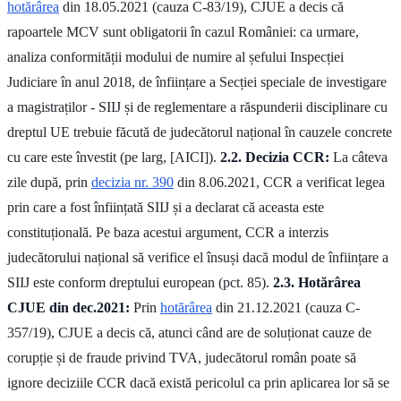
hotărârea
din 18.05.2021 (cauza C-83/19), CJUE a decis că
rapoartele MCV sunt obligatorii în cazul României: ca urmare,
analiza conformității modului de numire al șefului Inspecției
Judiciare în anul 2018, de înființare a Secției speciale de investigare
a magistraților - SIIJ și de reglementare a răspunderii disciplinare cu
dreptul UE trebuie făcută de judecătorul național în cauzele concrete
cu care este învestit (pe larg, [AICI]).
2.2. Decizia CCR:
La câteva
zile după, prin
decizia nr. 390
din 8.06.2021, CCR a verificat legea
prin care a fost înființată SIIJ și a declarat că aceasta este
constituțională. Pe baza acestui argument, CCR a interzis
judecătorului național să verifice el însuși dacă modul de înființare a
SIIJ este conform dreptului european (pct. 85).
2.3. Hotărârea
CJUE din dec.2021:
Prin
hotărârea
din 21.12.2021 (cauza C-
357/19), CJUE a decis că, atunci când are de soluționat cauze de
corupție și de fraude privind TVA, judecătorul român poate să
ignore deciziile CCR dacă există pericolul ca prin aplicarea lor să se