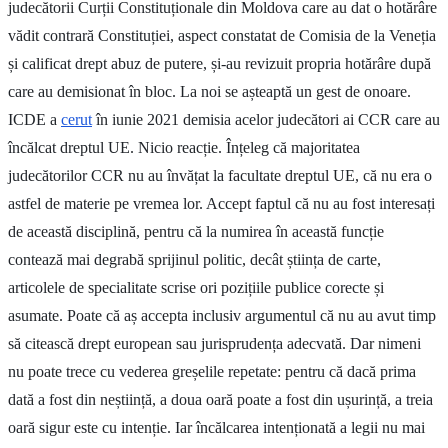
judecătorii Curții Constituționale din Moldova care au dat o hotărâre
vădit contrară Constituției, aspect constatat de Comisia de la Veneția
și calificat drept abuz de putere, și-au revizuit propria hotărâre după
care au demisionat în bloc. La noi se așteaptă un gest de onoare.
ICDE a
cerut
în iunie 2021 demisia acelor judecători ai CCR care au
încălcat dreptul UE. Nicio reacție. Înțeleg că majoritatea
judecătorilor CCR nu au învățat la facultate dreptul UE, că nu era o
astfel de materie pe vremea lor. Accept faptul că nu au fost interesați
de această disciplină, pentru că la numirea în această funcție
contează mai degrabă sprijinul politic, decât știința de carte,
articolele de specialitate scrise ori pozițiile publice corecte și
asumate. Poate că aș accepta inclusiv argumentul că nu au avut timp
să citească drept european sau jurisprudența adecvată. Dar nimeni
nu poate trece cu vederea greșelile repetate: pentru că dacă prima
dată a fost din neștiință, a doua oară poate a fost din ușurință, a treia
oară sigur este cu intenție. Iar încălcarea intenționată a legii nu mai