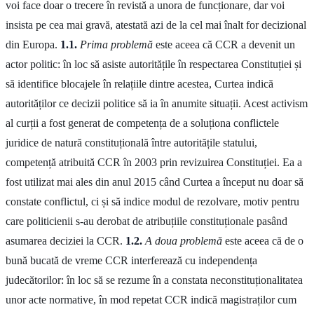
voi face doar o trecere în revistă a unora de funcționare, dar voi
insista pe cea mai gravă, atestată azi de la cel mai înalt for decizional
din Europa.
1.1.
Prima problemă
este aceea că CCR a devenit un
actor politic: în loc să asiste autoritățile în respectarea Constituției și
să identifice blocajele în relațiile dintre acestea, Curtea indică
autorităților ce decizii politice să ia în anumite situații. Acest activism
al curții a fost generat de competența de a soluționa conflictele
juridice de natură constituțională între autoritățile statului,
competență atribuită CCR în 2003 prin revizuirea Constituției. Ea a
fost utilizat mai ales din anul 2015 când Curtea a început nu doar să
constate conflictul, ci și să indice modul de rezolvare, motiv pentru
care politicienii s-au derobat de atribuțiile constituționale pasând
asumarea deciziei la CCR.
1.2.
A doua problemă
este aceea că de o
bună bucată de vreme CCR interferează cu independența
judecătorilor: în loc să se rezume în a constata neconstituționalitatea
unor acte normative, în mod repetat CCR indică magistraților cum