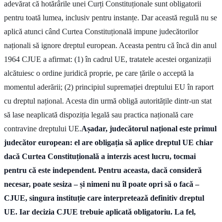
adevărat că hotărârile unei Curți Constituționale sunt obligatorii
pentru toată lumea, inclusiv pentru instanțe. Dar această regulă nu se
aplică atunci când Curtea Constituțională impune judecătorilor
naționali să ignore dreptul european. Aceasta pentru că încă din anul
1964 CJUE a afirmat: (1) în cadrul UE, tratatele acestei organizații
alcătuiesc o ordine juridică proprie, pe care țările o acceptă la
momentul aderării; (2) principiul supremației dreptului EU în raport
cu dreptul național. Acesta din urmă obligă autoritățile dintr-un stat
să lase neaplicată dispoziția legală sau practica națională care
contravine dreptului UE.
Așadar, judecătorul național este primul
judecător european: el are obligația să aplice dreptul UE chiar
dacă Curtea Constituțională a interzis acest lucru, tocmai
pentru că este independent. Pentru aceasta, dacă consideră
necesar, poate sesiza – și nimeni nu îl poate opri să o facă –
CJUE, singura instituție care interpretează definitiv dreptul
UE. Iar decizia CJUE trebuie aplicată obligatoriu.
La fel,