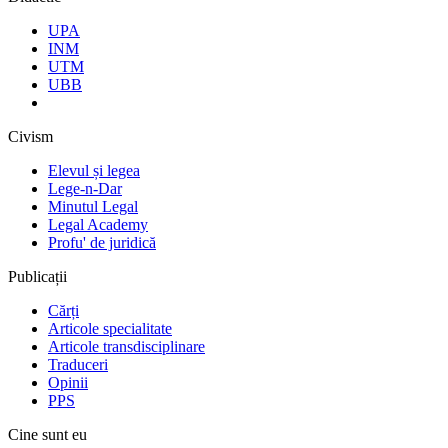
UPA
INM
UTM
UBB
Civism
Elevul și legea
Lege-n-Dar
Minutul Legal
Legal Academy
Profu' de juridică
Publicații
Cărți
Articole specialitate
Articole transdisciplinare
Traduceri
Opinii
PPS
Cine sunt eu