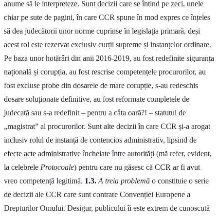
anume să le interpreteze. Sunt decizii care se întind pe zeci, unele
chiar pe sute de pagini, în care CCR spune în mod expres ce înțeles
să dea judecătorii unor norme cuprinse în legislația primară, deși
acest rol este rezervat exclusiv curții supreme și instanțelor ordinare.
Pe baza unor hotărâri din anii 2016-2019, au fost redefinite siguranța
națională și corupția, au fost rescrise competențele procurorilor, au
fost excluse probe din dosarele de mare corupție, s-au redeschis
dosare soluționate definitive, au fost reformate completele de
judecată sau s-a redefinit – pentru a câta oară?! – statutul de
„magistrat” al procurorilor. Sunt alte decizii în care CCR și-a arogat
inclusiv rolul de instanță de contencios administrativ, lipsind de
efecte acte administrative încheiate între autorități (mă refer, evident,
la celebrele
Protocoale
) pentru care nu găsesc că CCR ar fi avut
vreo competență legitimă.
1.3.
A treia problemă
o constituie o serie
de decizii ale CCR care sunt contrare Convenției Europene a
Drepturilor Omului. Desigur, publicului îi este extrem de cunoscută