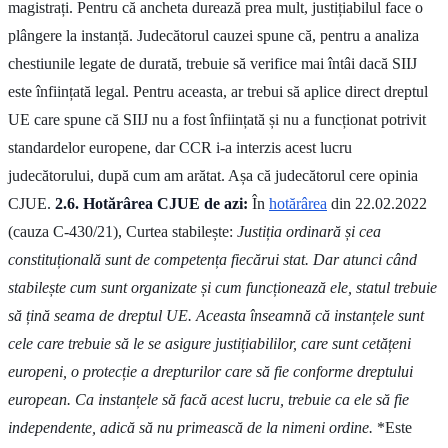
magistrați. Pentru că ancheta durează prea mult, justițiabilul face o
plângere la instanță. Judecătorul cauzei spune că, pentru a analiza
chestiunile legate de durată, trebuie să verifice mai întâi dacă SIIJ
este înființată legal. Pentru aceasta, ar trebui să aplice direct dreptul
UE care spune că SIIJ nu a fost înființată și nu a funcționat potrivit
standardelor europene, dar CCR i-a interzis acest lucru
judecătorului, după cum am arătat. Așa că judecătorul cere opinia
CJUE.
2.6. Hotărârea CJUE de azi:
În
hotărârea
din 22.02.2022
(cauza C‑430/21), Curtea stabilește:
Justiția ordinară și cea
constituțională sunt de competența fiecărui stat. Dar atunci când
stabilește cum sunt organizate și cum funcționează ele, statul trebuie
să țină seama de dreptul UE. Aceasta înseamnă că instanțele sunt
cele care trebuie să le se asigure justițiabililor, care sunt cetățeni
europeni, o protecție a drepturilor care să fie conforme dreptului
european. Ca instanțele să facă acest lucru, trebuie ca ele să fie
independente, adică să nu primească de la nimeni ordine.
*Este