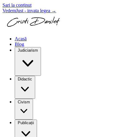
Sari la conținut
VedemJust - invata legea
→
Acasă
Blog
Judiciarism
Didactic
Civism
Publicații