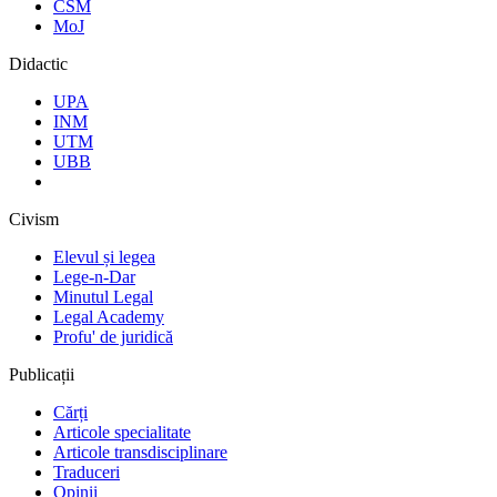
CSM
MoJ
Didactic
UPA
INM
UTM
UBB
Civism
Elevul și legea
Lege-n-Dar
Minutul Legal
Legal Academy
Profu' de juridică
Publicații
Cărți
Articole specialitate
Articole transdisciplinare
Traduceri
Opinii